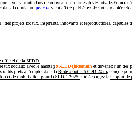
uivra sa route dans de nouveaux territoires des Hauts-de-France d’ici 
nce dans la durée, un
podcast
vient d’être publié, explorant la manière don
 des projets locaux, inspirants, innovants et reproductibles, capable
te officiel de la SEDD
!
réseaux sociaux avec le hashtag
#SEDDéjàdemain
et devenez l’un des 
 outils prêts à l’emploi dans la
Boîte à outils SEDD 2025
, conçue pour 
tion et de mobilisation pour la SEDD 2025
et téléchargez le
support de 