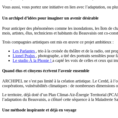
Vous aussi, vous portez une initiative en lien avec l’adaptation, ou p
Un archipel d’idées pour imaginer un avenir désirable
Pour anticiper des phénomènes comme les inondations, les îlots de chal
mois, artistes, élus, techniciens et habitants du Beauvaisis ont co-con
Trois compagnies artistiques ont mis en œuvre ce projet ambitieux :
Les Parlantes
, trio à la croisée du théâtre et de la radio, ont p
Lionel Pralus
, photographe, a tiré des portraits sensibles pour fai
Le studio À la Phonie !
a capté les voix de celles et ceux qui im
Quand élus et citoyens écrivent l’avenir ensemble
ARCHIPEL ne s’est pas limité à la création artistique. Le Cerdd, à l’ori
coopérations, vulnérabilités climatiques : de nombreuses dimensions on
Le territoire, déjà doté d’un Plan Climat-Air-Énergie Territorial (PCA
l’adaptation du Beauvaisis, a clôturé cette séquence à la Maladrerie S
Une méthode inspirante et déjà en voyage