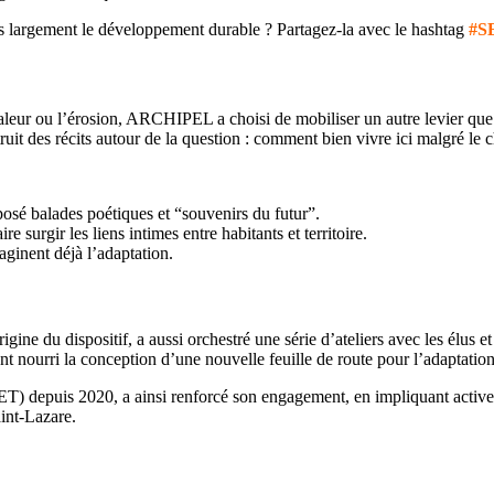
lus largement le développement durable ? Partagez-la avec le hashtag
#S
eur ou l’érosion, ARCHIPEL a choisi de mobiliser un autre levier que la
struit des récits autour de la question : comment bien vivre ici malgré l
roposé balades poétiques et “souvenirs du futur”.
re surgir les liens intimes entre habitants et territoire.
aginent déjà l’adaptation.
gine du dispositif, a aussi orchestré une série d’ateliers avec les élus 
t nourri la conception d’une nouvelle feuille de route pour l’adaptation
ET) depuis 2020, a ainsi renforcé son engagement, en impliquant activeme
aint-Lazare.