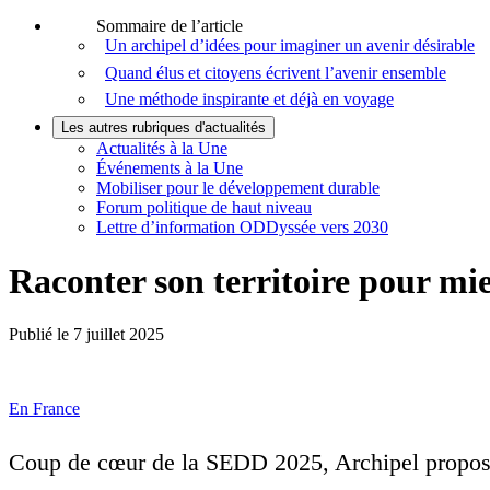
Sommaire de l’article
Un archipel d’idées pour imaginer un avenir désirable
Quand élus et citoyens écrivent l’avenir ensemble
Une méthode inspirante et déjà en voyage
Les autres rubriques d'actualités
Actualités à la Une
Événements à la Une
Mobiliser pour le développement durable
Forum politique de haut niveau
Lettre d’information ODDyssée vers 2030
Raconter son territoire pour m
Publié le
7 juillet 2025
En France
Coup de cœur de la SEDD 2025, Archipel propose 