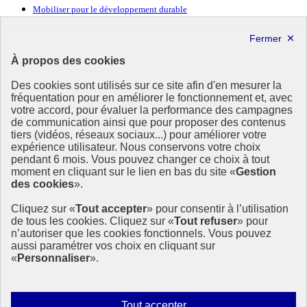
Mobiliser pour le développement durable
Forum politique de haut niveau
Lettre d’information ODDyssée vers 2030
À propos des cookies
Ressources
Des cookies sont utilisés sur ce site afin d'en mesurer la
Ressources
fréquentation pour en améliorer le fonctionnement et, avec
votre accord, pour évaluer la performance des campagnes
La Méth’ODD
de communication ainsi que pour proposer des contenus
Gouvernement
tiers (vidéos, réseaux sociaux...) pour améliorer votre
expérience utilisateur. Nous conservons votre choix
Ce site propose l’information de référence concernant l’Agenda
pendant 6 mois. Vous pouvez changer ce choix à tout
2030 et la feuille de route de la France. Il valorise la mobilisation de
moment en cliquant sur le lien en bas du site «
Gestion
tous les acteurs.
des cookies
».
info.gouv.fr
- ouvre une nouvelle fenêtre
Cliquez sur «
Tout accepter
» pour consentir à l’utilisation
service-public.fr
- ouvre une nouvelle fenêtre
de tous les cookies. Cliquez sur «
Tout refuser
» pour
legifrance.gouv.fr
- ouvre une nouvelle fenêtre
n’autoriser que les cookies fonctionnels. Vous pouvez
data.gouv.fr
- ouvre une nouvelle fenêtre
aussi paramétrer vos choix en cliquant sur
«
Personnaliser
».
Plan du site
Accessibilité
Mentions légales
Qui sommes-nous ?
Autoriser
Tout accepter