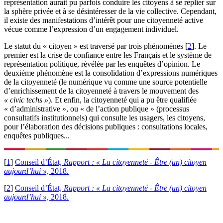
représentation aurait pu parfois conduire les citoyens à se replier sur
la sphère privée et à se désintéresser de la vie collective. Cependant,
il existe des manifestations d’intérêt pour une citoyenneté active
vécue comme l’expression d’un engagement individuel.
Le statut du « citoyen » est traversé par trois phénomènes
[
2
]
. Le
premier est la crise de confiance entre les Français et le système de
représentation politique, révélée par les enquêtes d’opinion. Le
deuxième phénomène est la consolidation d’expressions numériques
de la citoyenneté (le numérique vu comme une source potentielle
d’enrichissement de la citoyenneté à travers le mouvement des
« civic techs »
). Et enfin, la citoyenneté qui a pu être qualifiée
« d’administrative », ou « de l’action publique » (processus
consultatifs institutionnels) qui consulte les usagers, les citoyens,
pour l’élaboration des décisions publiques : consultations locales,
enquêtes publiques...
[
1
]
Conseil d’État,
Rapport : « La citoyenneté - Être (un) citoyen
aujourd’hui »,
2018.
[
2
]
Conseil d’État,
Rapport : « La citoyenneté - Être (un) citoyen
aujourd’hui »,
2018.