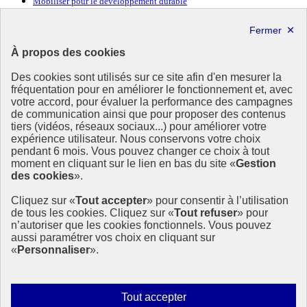
Mobiliser pour le développement durable
Forum politique de haut niveau
Lettre d’information ODDyssée vers 2030
À propos des cookies
Ressources
Des cookies sont utilisés sur ce site afin d'en mesurer la
Ressources
fréquentation pour en améliorer le fonctionnement et, avec
votre accord, pour évaluer la performance des campagnes
La Méth’ODD
de communication ainsi que pour proposer des contenus
Gouvernement
tiers (vidéos, réseaux sociaux...) pour améliorer votre
expérience utilisateur. Nous conservons votre choix
Ce site propose l’information de référence concernant l’Agenda
pendant 6 mois. Vous pouvez changer ce choix à tout
2030 et la feuille de route de la France. Il valorise la mobilisation de
moment en cliquant sur le lien en bas du site «
Gestion
tous les acteurs.
des cookies
».
info.gouv.fr
- ouvre une nouvelle fenêtre
Cliquez sur «
Tout accepter
» pour consentir à l’utilisation
service-public.fr
- ouvre une nouvelle fenêtre
de tous les cookies. Cliquez sur «
Tout refuser
» pour
legifrance.gouv.fr
- ouvre une nouvelle fenêtre
n’autoriser que les cookies fonctionnels. Vous pouvez
data.gouv.fr
- ouvre une nouvelle fenêtre
aussi paramétrer vos choix en cliquant sur
«
Personnaliser
».
Plan du site
Accessibilité
Mentions légales
Qui sommes-nous ?
Autoriser
Tout accepter
Aide