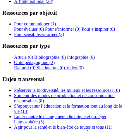
À l’International (28)
Ressources par objectif
Pour communiquer (1)
Pour évaluer (0)
Pour s’informer (0)
Pour s’inspirer (0)
Pour sensibiliser/former (2)
Ressources par type
Article (0)
Bibliographie (0)
Infographie (0)
Outil pédagogique (2)
Rapport (0)
Site internet (0)
Vidéo (0)
Enjeu transversal
Préserver la biodiversité, les milieux et les ressources (10)
Soutenir des modes de production et de consommation
responsables (8)
S’appuyer sur l’éducation et la formation tout au long de la
vie (13)
Lutter contre le changement climatique et protéger
l’atmosphère (5)
Agir pour la santé et le bien-être de toutes et tous (11)