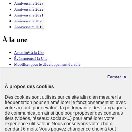
Anniversaire 2023
Anniversaire 2022
Anniversaire 2021
Anniversaire 2020
Anniversaire 2019
À la une
Actualités à la Une
Événements à la Une
Mobiliser pour le développement durable
Forum politique de haut niveau
Lettre d’information ODDyssée vers 2030
À propos des cookies
Ressources
Des cookies sont utilisés sur ce site afin d'en mesurer la
Ressources
fréquentation pour en améliorer le fonctionnement et, avec
votre accord, pour évaluer la performance des campagnes
La Méth’ODD
de communication ainsi que pour proposer des contenus
Gouvernement
tiers (vidéos, réseaux sociaux...) pour améliorer votre
expérience utilisateur. Nous conservons votre choix
Ce site propose l’information de référence concernant l’Agenda
pendant 6 mois. Vous pouvez changer ce choix à tout