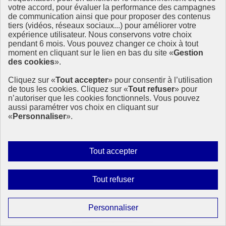
votre accord, pour évaluer la performance des campagnes
De la sensibilisation à l’action : découvrez le Mois du
de communication ainsi que pour proposer des contenus
Climat en Mayenne
tiers (vidéos, réseaux sociaux...) pour améliorer votre
expérience utilisateur. Nous conservons votre choix
pendant 6 mois. Vous pouvez changer ce choix à tout
Dans le cadre de sa démarche « Mayenne engagée pour le climat »,
moment en cliquant sur le lien en bas du site «
Gestion
le Département organise 2 événements inédits à la rentrée : le Mois
des cookies
».
du climat du 1er septembre au 5 octobre partout en Mayenne et la
Journée du climat le 6 octobre à Espace Mayenne.
Cliquez sur «
Tout accepter
» pour consentir à l’utilisation
Lutter contre le changement climatique et protéger l’atmosphère
de tous les cookies. Cliquez sur «
Tout refuser
» pour
n’autoriser que les cookies fonctionnels. Vous pouvez
19 septembre 2024 - En France
aussi paramétrer vos choix en cliquant sur
«
Personnaliser
».
Autoriser
Tout accepter
tous
les
Interdire
Tout refuser
cookies
tous
les
Paramétrer
Personnaliser
cookies
les