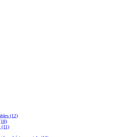
bles (12)
(18)
 (11)