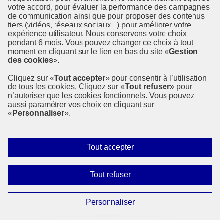
votre accord, pour évaluer la performance des campagnes
de communication ainsi que pour proposer des contenus
tiers (vidéos, réseaux sociaux...) pour améliorer votre
expérience utilisateur. Nous conservons votre choix
pendant 6 mois. Vous pouvez changer ce choix à tout
moment en cliquant sur le lien en bas du site «
Gestion
des cookies
».
Cliquez sur «
Tout accepter
» pour consentir à l’utilisation
de tous les cookies. Cliquez sur «
Tout refuser
» pour
n’autoriser que les cookies fonctionnels. Vous pouvez
aussi paramétrer vos choix en cliquant sur
«
Personnaliser
».
Marie Perrin, lauréate du Young Inventors Prize
pour REEcover : l’innovation au service des ODD
Autoriser
Tout accepter
À 28 ans, Marie Perrin révolutionne le recyclage des terres rares
tous
grâce à son invention REEcover, une avancée saluée par le
prestigieux Young Inventors Prize de l’Office européen des brevets.
les
Interdire
Tout refuser
cookies
tous
Préserver la biodiversité, les milieux et les ressources
Soutenir des modes de production et de consommation responsables
les
Paramétrer
Personnaliser
Lutter contre le changement climatique et protéger l’atmosphère
cookies
les