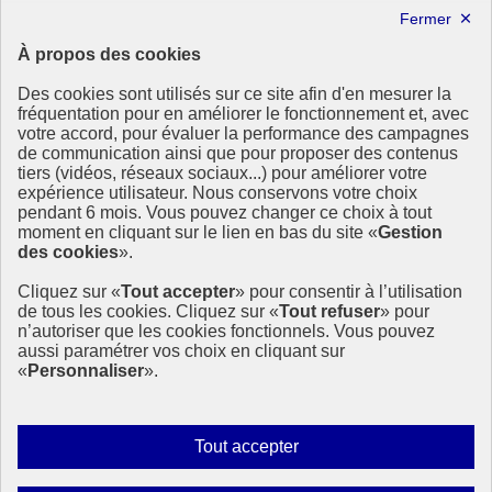
Lettre d’information ODDyssée vers 2030
À propos des cookies
Ressources
Des cookies sont utilisés sur ce site afin d'en mesurer la
Ressources
fréquentation pour en améliorer le fonctionnement et, avec
votre accord, pour évaluer la performance des campagnes
La Méth’ODD
de communication ainsi que pour proposer des contenus
Gouvernement
tiers (vidéos, réseaux sociaux...) pour améliorer votre
expérience utilisateur. Nous conservons votre choix
Ce site propose l’information de référence concernant l’Agenda
pendant 6 mois. Vous pouvez changer ce choix à tout
2030 et la feuille de route de la France. Il valorise la mobilisation de
moment en cliquant sur le lien en bas du site «
Gestion
tous les acteurs.
des cookies
».
info.gouv.fr
- ouvre une nouvelle fenêtre
Cliquez sur «
Tout accepter
» pour consentir à l’utilisation
service-public.fr
- ouvre une nouvelle fenêtre
de tous les cookies. Cliquez sur «
Tout refuser
» pour
legifrance.gouv.fr
- ouvre une nouvelle fenêtre
n’autoriser que les cookies fonctionnels. Vous pouvez
data.gouv.fr
- ouvre une nouvelle fenêtre
aussi paramétrer vos choix en cliquant sur
«
Personnaliser
».
Plan du site
Accessibilité
Mentions légales
Qui sommes-nous ?
Autoriser
Tout accepter
Aide
tous
Contact