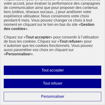
votre accord, pour évaluer la performance des campagnes
de communication ainsi que pour proposer des contenus
tiers (vidéos, réseaux sociaux...) pour améliorer votre
expérience utilisateur. Nous conservons votre choix
pendant 6 mois. Vous pouvez changer ce choix à tout
moment en cliquant sur le lien en bas du site «
Gestion
des cookies
».
Cliquez sur «
Tout accepter
» pour consentir à l’utilisation
de tous les cookies. Cliquez sur «
Tout refuser
» pour
n’autoriser que les cookies fonctionnels. Vous pouvez
aussi paramétrer vos choix en cliquant sur
«
Personnaliser
».
Autoriser
Tout accepter
tous
Journal de bord - Sommet ODD 2019
les
Interdire
Tout refuser
cookies
tous
Le premier sommet des chefs d’État et de Gouvernement sur les
Objectifs de développement durable se tient le 24 et 25 septembre
les
Paramétrer
Personnaliser
2019, quatre ans après l’adoption de l’Agenda 2030 à l’occasion de
cookies
la 74e assemblée générale des Nations unies. C’est (…)
les