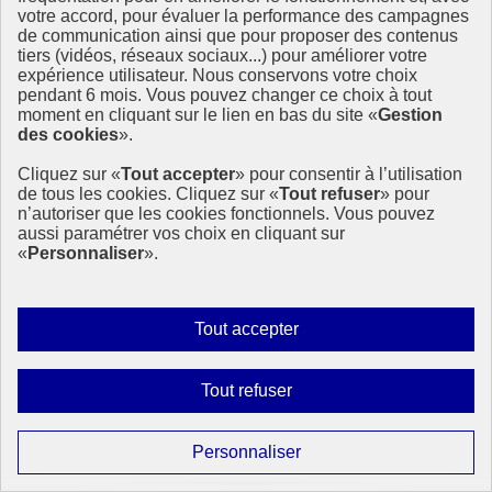
votre accord, pour évaluer la performance des campagnes
de communication ainsi que pour proposer des contenus
tiers (vidéos, réseaux sociaux...) pour améliorer votre
expérience utilisateur. Nous conservons votre choix
pendant 6 mois. Vous pouvez changer ce choix à tout
moment en cliquant sur le lien en bas du site «
Gestion
des cookies
».
Cliquez sur «
Tout accepter
» pour consentir à l’utilisation
de tous les cookies. Cliquez sur «
Tout refuser
» pour
n’autoriser que les cookies fonctionnels. Vous pouvez
aussi paramétrer vos choix en cliquant sur
«
Personnaliser
».
Autoriser
Tout accepter
tous
les
Interdire
Tout refuser
cookies
tous
Allocution du Secrétaire général des Nations unies
les
sur les priorités pour 2025
Paramétrer
Personnaliser
cookies
les
Assemblée générale des Nations-unies : le Secrétaire général dévoile