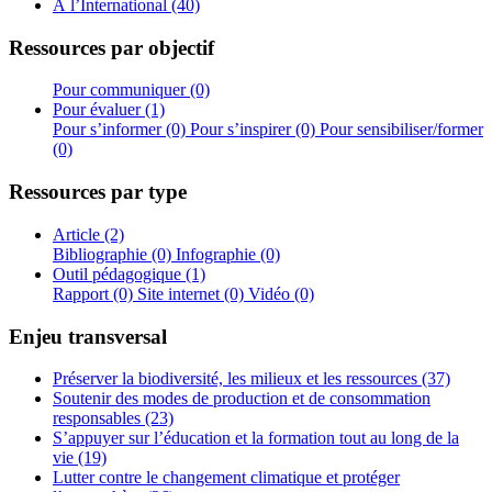
À l’International (40)
Ressources par objectif
Pour communiquer (0)
Pour évaluer (1)
Pour s’informer (0)
Pour s’inspirer (0)
Pour sensibiliser/former
(0)
Ressources par type
Article (2)
Bibliographie (0)
Infographie (0)
Outil pédagogique (1)
Rapport (0)
Site internet (0)
Vidéo (0)
Enjeu transversal
Préserver la biodiversité, les milieux et les ressources (37)
Soutenir des modes de production et de consommation
responsables (23)
S’appuyer sur l’éducation et la formation tout au long de la
vie (19)
Lutter contre le changement climatique et protéger