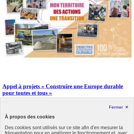
Appel à projets « Construire une Europe durable
pour toutes et tous »
Vous portez un projet ou une initiative favorable à la mise en œuvre
des Objectifs de développement durable (ODD) au niveau local ?
Candidater maintenant pour obtenir un financement ! Un appel à
À propos des cookies
projet en faveur des ODD
L’association 4D et WECF (…)
Des cookies sont utilisés sur ce site afin d'en mesurer la
fréquentation pour en améliorer le fonctionnement et, avec