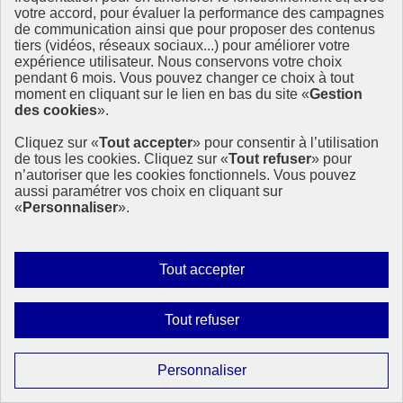
Lutter contre les inégalités et la pauvreté et assurer la solidarité et la
votre accord, pour évaluer la performance des campagnes
cohésion sociale
de communication ainsi que pour proposer des contenus
tiers (vidéos, réseaux sociaux...) pour améliorer votre
3 janvier 2019 - En France
expérience utilisateur. Nous conservons votre choix
pendant 6 mois. Vous pouvez changer ce choix à tout
moment en cliquant sur le lien en bas du site «
Gestion
des cookies
».
Cliquez sur «
Tout accepter
» pour consentir à l’utilisation
de tous les cookies. Cliquez sur «
Tout refuser
» pour
n’autoriser que les cookies fonctionnels. Vous pouvez
aussi paramétrer vos choix en cliquant sur
«
Personnaliser
».
Autoriser
Tout accepter
tous
les
Interdire
Tout refuser
cookies
tous
les
Paramétrer
Personnaliser
cookies
les