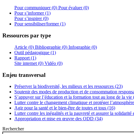
Pour communiquer (0)
Pour évaluer (0)
Pour s’informer (1)
Pour s’inspirer (0)
Pour sensibiliser/former (1)
Ressources par type
Article (0)
Bibliographie (0)
Infographie (0)
Outil pédagogique (1)
Rapport (1)
Site internet (0)
Vidéo (0)
Enjeu transversal
Préserver la biodiversité, les milieux et les ressources (23)
Soutenir des modes de production et de consommation responsa
S’appuyer sur l’éducation et la formation tout au long de la vie 
Lutter contre le changement climatique et protéger l’atmosphère
Agir pour la santé et le bien-être de toutes et tous (16)
Lutter contre les inégalités et la pauvreté et assurer la solidarité
Appropriation et mise en œuvre des ODD (34)
Rechercher