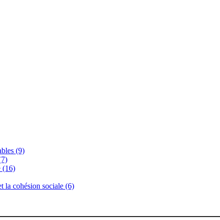
bles (9)
(7)
 (16)
 et la cohésion sociale (6)