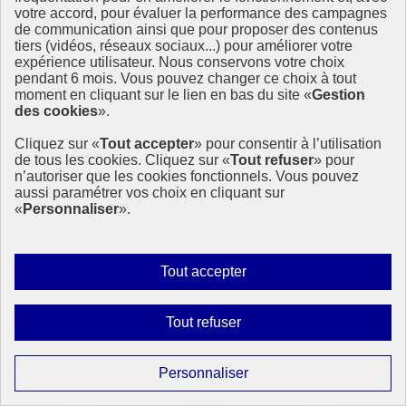
votre accord, pour évaluer la performance des campagnes
de communication ainsi que pour proposer des contenus
tiers (vidéos, réseaux sociaux...) pour améliorer votre
Étincelles, une campagne internationale pour
expérience utilisateur. Nous conservons votre choix
promouvoir le sport au féminin
pendant 6 mois. Vous pouvez changer ce choix à tout
moment en cliquant sur le lien en bas du site «
Gestion
des cookies
».
Cette année, la France est fière d’accueillir les premiers Jeux
Olympiques et Paralympiques (JOP) paritaires de l’histoire. À cette
Cliquez sur «
Tout accepter
» pour consentir à l’utilisation
occasion, ONU Femmes France souhaite mettre en lumière les
de tous les cookies. Cliquez sur «
Tout refuser
» pour
enjeux liés au genre dans le monde du sport afin qu’il soit plus
n’autoriser que les cookies fonctionnels. Vous pouvez
inclusif et égalitaire.
aussi paramétrer vos choix en cliquant sur
27 juin 2024 - En France
«
Personnaliser
».
Autoriser
Tout accepter
tous
les
Interdire
Tout refuser
cookies
tous
les
Paramétrer
Personnaliser
cookies
les