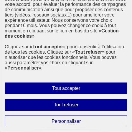
votre accord, pour évaluer la performance des campagnes
de communication ainsi que pour proposer des contenus
tiers (vidéos, réseaux sociaux...) pour améliorer votre
expérience utilisateur. Nous conservons votre choix
pendant 6 mois. Vous pouvez changer ce choix à tout
moment en cliquant sur le lien en bas du site «
Gestion
des cookies
».
Page précédente
Cliquez sur «
Tout accepter
» pour consentir à l’utilisation
1
de tous les cookies. Cliquez sur «
Tout refuser
» pour
Page
2
n’autoriser que les cookies fonctionnels. Vous pouvez
Page suivante
aussi paramétrer vos choix en cliquant sur
«
Personnaliser
».
Partager la page
Autoriser
Tout accepter
Partager sur Facebook
tous
Partager sur X
les
Interdire
Tout refuser
Partager sur LinkedIn
cookies
tous
Partager par email
Copier dans le presse-papier
les
Paramétrer
Personnaliser
cookies
les