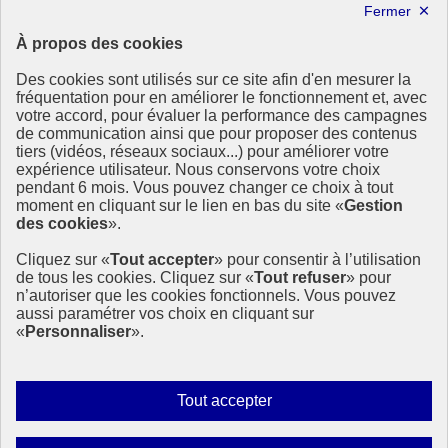
Lettre d’information ODDyssée vers 2030
À propos des cookies
Ressources
Des cookies sont utilisés sur ce site afin d'en mesurer la
fréquentation pour en améliorer le fonctionnement et, avec
Ressources
votre accord, pour évaluer la performance des campagnes
La Méth’ODD
de communication ainsi que pour proposer des contenus
Gouvernement
tiers (vidéos, réseaux sociaux...) pour améliorer votre
expérience utilisateur. Nous conservons votre choix
Ce site propose l’information de référence concernant l’Agenda
pendant 6 mois. Vous pouvez changer ce choix à tout
2030 et la feuille de route de la France. Il valorise la mobilisation de
moment en cliquant sur le lien en bas du site «
Gestion
tous les acteurs.
des cookies
».
info.gouv.fr
- ouvre une nouvelle fenêtre
Cliquez sur «
Tout accepter
» pour consentir à l’utilisation
service-public.fr
- ouvre une nouvelle fenêtre
de tous les cookies. Cliquez sur «
Tout refuser
» pour
legifrance.gouv.fr
- ouvre une nouvelle fenêtre
n’autoriser que les cookies fonctionnels. Vous pouvez
data.gouv.fr
- ouvre une nouvelle fenêtre
aussi paramétrer vos choix en cliquant sur
«
Personnaliser
».
Plan du site
Accessibilité
Mentions légales
Qui sommes-nous ?
Autoriser
Tout accepter
Aide
tous
Contact
les