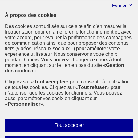
Lettre d’information ODDyssée vers 2030
À propos des cookies
Ressources
Des cookies sont utilisés sur ce site afin d'en mesurer la
Ressources
fréquentation pour en améliorer le fonctionnement et, avec
votre accord, pour évaluer la performance des campagnes
La Méth’ODD
de communication ainsi que pour proposer des contenus
Gouvernement
tiers (vidéos, réseaux sociaux...) pour améliorer votre
expérience utilisateur. Nous conservons votre choix
Ce site propose l’information de référence concernant l’Agenda
pendant 6 mois. Vous pouvez changer ce choix à tout
2030 et la feuille de route de la France. Il valorise la mobilisation de
moment en cliquant sur le lien en bas du site «
Gestion
tous les acteurs.
des cookies
».
info.gouv.fr
- ouvre une nouvelle fenêtre
Cliquez sur «
Tout accepter
» pour consentir à l’utilisation
service-public.fr
- ouvre une nouvelle fenêtre
de tous les cookies. Cliquez sur «
Tout refuser
» pour
legifrance.gouv.fr
- ouvre une nouvelle fenêtre
n’autoriser que les cookies fonctionnels. Vous pouvez
data.gouv.fr
- ouvre une nouvelle fenêtre
aussi paramétrer vos choix en cliquant sur
«
Personnaliser
».
Plan du site
Accessibilité
Mentions légales
Qui sommes-nous ?
Autoriser
Tout accepter
Aide
tous
Contact