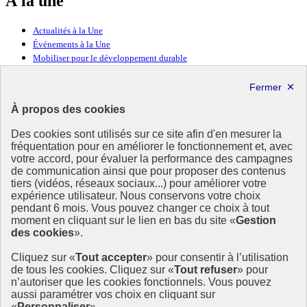
À la une
Actualités à la Une
Événements à la Une
Mobiliser pour le développement durable
Forum politique de haut niveau
Lettre d’information ODDyssée vers 2030
À propos des cookies
Ressources
Des cookies sont utilisés sur ce site afin d'en mesurer la
Ressources
fréquentation pour en améliorer le fonctionnement et, avec
votre accord, pour évaluer la performance des campagnes
La Méth’ODD
de communication ainsi que pour proposer des contenus
Gouvernement
tiers (vidéos, réseaux sociaux...) pour améliorer votre
expérience utilisateur. Nous conservons votre choix
Ce site propose l’information de référence concernant l’Agenda
pendant 6 mois. Vous pouvez changer ce choix à tout
2030 et la feuille de route de la France. Il valorise la mobilisation de
moment en cliquant sur le lien en bas du site «
Gestion
tous les acteurs.
des cookies
».
info.gouv.fr
- ouvre une nouvelle fenêtre
Cliquez sur «
Tout accepter
» pour consentir à l’utilisation
service-public.fr
- ouvre une nouvelle fenêtre
de tous les cookies. Cliquez sur «
Tout refuser
» pour
legifrance.gouv.fr
- ouvre une nouvelle fenêtre
n’autoriser que les cookies fonctionnels. Vous pouvez
data.gouv.fr
- ouvre une nouvelle fenêtre
aussi paramétrer vos choix en cliquant sur
«
Personnaliser
».