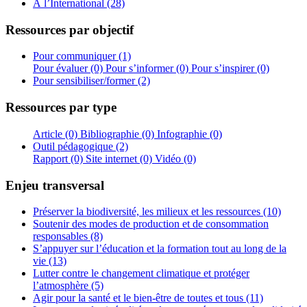
À l’International (28)
Ressources par objectif
Pour communiquer (1)
Pour évaluer (0)
Pour s’informer (0)
Pour s’inspirer (0)
Pour sensibiliser/former (2)
Ressources par type
Article (0)
Bibliographie (0)
Infographie (0)
Outil pédagogique (2)
Rapport (0)
Site internet (0)
Vidéo (0)
Enjeu transversal
Préserver la biodiversité, les milieux et les ressources (10)
Soutenir des modes de production et de consommation
responsables (8)
S’appuyer sur l’éducation et la formation tout au long de la
vie (13)
Lutter contre le changement climatique et protéger
l’atmosphère (5)
Agir pour la santé et le bien-être de toutes et tous (11)