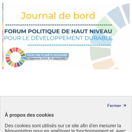
Lettre ODDyssée vers 2030 n°31
À propos des cookies
L’actu des Objectifs de développement durable - Juillet 2019
Des cookies sont utilisés sur ce site afin d'en mesurer la
12 juillet 2019
fréquentation pour en améliorer le fonctionnement et, avec