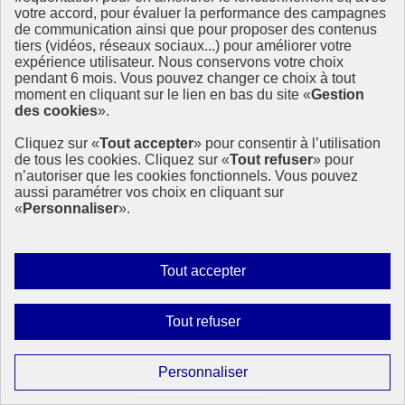
votre accord, pour évaluer la performance des campagnes
de communication ainsi que pour proposer des contenus
tiers (vidéos, réseaux sociaux...) pour améliorer votre
expérience utilisateur. Nous conservons votre choix
pendant 6 mois. Vous pouvez changer ce choix à tout
moment en cliquant sur le lien en bas du site «
Gestion
des cookies
».
Cliquez sur «
Tout accepter
» pour consentir à l’utilisation
de tous les cookies. Cliquez sur «
Tout refuser
» pour
n’autoriser que les cookies fonctionnels. Vous pouvez
aussi paramétrer vos choix en cliquant sur
«
Personnaliser
».
Autoriser
Tout accepter
tous
les
Interdire
Tout refuser
cookies
tous
les
Paramétrer
Personnaliser
cookies
les