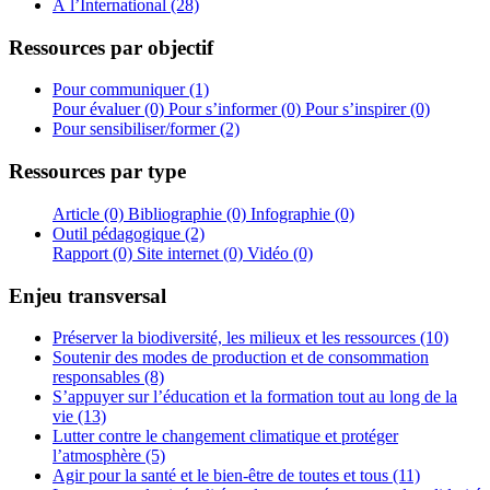
À l’International (28)
Ressources par objectif
Pour communiquer (1)
Pour évaluer (0)
Pour s’informer (0)
Pour s’inspirer (0)
Pour sensibiliser/former (2)
Ressources par type
Article (0)
Bibliographie (0)
Infographie (0)
Outil pédagogique (2)
Rapport (0)
Site internet (0)
Vidéo (0)
Enjeu transversal
Préserver la biodiversité, les milieux et les ressources (10)
Soutenir des modes de production et de consommation
responsables (8)
S’appuyer sur l’éducation et la formation tout au long de la
vie (13)
Lutter contre le changement climatique et protéger
l’atmosphère (5)
Agir pour la santé et le bien-être de toutes et tous (11)