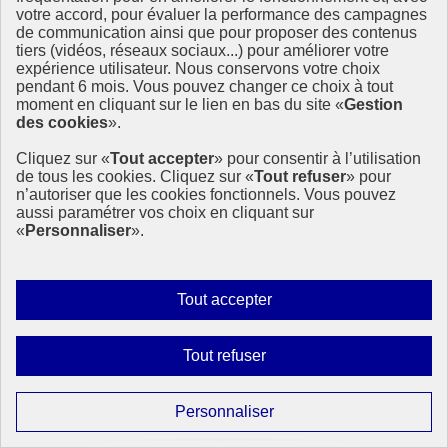
« Quelles sont nos ressources et que pouvons-nous produire ? (…)
votre accord, pour évaluer la performance des campagnes
de communication ainsi que pour proposer des contenus
1er août 2019 - En France
tiers (vidéos, réseaux sociaux...) pour améliorer votre
expérience utilisateur. Nous conservons votre choix
pendant 6 mois. Vous pouvez changer ce choix à tout
moment en cliquant sur le lien en bas du site «
Gestion
des cookies
».
Cliquez sur «
Tout accepter
» pour consentir à l’utilisation
de tous les cookies. Cliquez sur «
Tout refuser
» pour
n’autoriser que les cookies fonctionnels. Vous pouvez
aussi paramétrer vos choix en cliquant sur
«
Personnaliser
».
Autoriser
Tout accepter
tous
les
Interdire
Tout refuser
cookies
tous
les
Paramétrer
Personnaliser
cookies
les