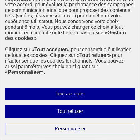
votre accord, pour évaluer la performance des campagnes
de communication ainsi que pour proposer des contenus
Le Forum international des Maires
tiers (vidéos, réseaux sociaux...) pour améliorer votre
expérience utilisateur. Nous conservons votre choix
Retour sur le Forum international des Maires du 6 octobre
pendant 6 mois. Vous pouvez changer ce choix à tout
Alors que la population des villes devrait représenter les deux tiers
moment en cliquant sur le lien en bas du site «
Gestion
de la population mondiale d’ici à 2050, l’urbanisation rapide
des cookies
».
constitue à l’évidence un enjeu essentiel.
C’est en (…)
Cliquez sur «
Tout accepter
» pour consentir à l’utilisation
de tous les cookies. Cliquez sur «
Tout refuser
» pour
9 novembre 2020 - À l’International
n’autoriser que les cookies fonctionnels. Vous pouvez
aussi paramétrer vos choix en cliquant sur
«
Personnaliser
».
Autoriser
Tout accepter
tous
les
Interdire
Tout refuser
cookies
tous
les
Paramétrer
Personnaliser
cookies
les