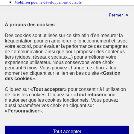
Mobiliser pour le développement durable
Forum politique de haut niveau
Lettre d’information ODDyssée vers 2030
À propos des cookies
Ressources
Des cookies sont utilisés sur ce site afin d'en mesurer la
Ressources
fréquentation pour en améliorer le fonctionnement et, avec
votre accord, pour évaluer la performance des campagnes
La Méth’ODD
de communication ainsi que pour proposer des contenus
Gouvernement
tiers (vidéos, réseaux sociaux...) pour améliorer votre
expérience utilisateur. Nous conservons votre choix
Ce site propose l’information de référence concernant l’Agenda
pendant 6 mois. Vous pouvez changer ce choix à tout
2030 et la feuille de route de la France. Il valorise la mobilisation de
moment en cliquant sur le lien en bas du site «
Gestion
tous les acteurs.
des cookies
».
info.gouv.fr
- ouvre une nouvelle fenêtre
Cliquez sur «
Tout accepter
» pour consentir à l’utilisation
service-public.fr
- ouvre une nouvelle fenêtre
de tous les cookies. Cliquez sur «
Tout refuser
» pour
legifrance.gouv.fr
- ouvre une nouvelle fenêtre
n’autoriser que les cookies fonctionnels. Vous pouvez
data.gouv.fr
- ouvre une nouvelle fenêtre
aussi paramétrer vos choix en cliquant sur
«
Personnaliser
».
Plan du site
Accessibilité
Mentions légales
Qui sommes-nous ?
Autoriser
Tout accepter