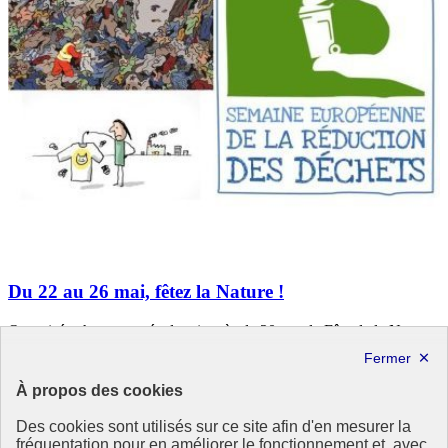
Du 22 au 26 mai, fêtez la Nature !
Organisée chaque année depuis près de 20 ans, la Fête de la Nature
est initiée par l’association éponyme sur l’ensemble du territoire
national. Le ministère de la Transition écologique et de la Cohésion
des territoires apporte son soutien à l’événement, à côté de celui de
À propos des cookies
l’Office Français de la Biodiversité (OFB). Focus sur l’édition 2024,
du 22 au 26 mai.
Des cookies sont utilisés sur ce site afin d'en mesurer la
fréquentation pour en améliorer le fonctionnement et, avec