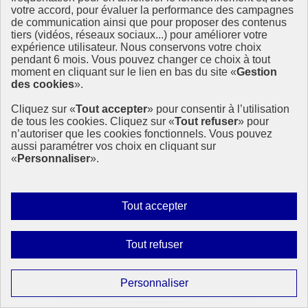
15 mai 2024 - En France
votre accord, pour évaluer la performance des campagnes
de communication ainsi que pour proposer des contenus
tiers (vidéos, réseaux sociaux...) pour améliorer votre
expérience utilisateur. Nous conservons votre choix
pendant 6 mois. Vous pouvez changer ce choix à tout
moment en cliquant sur le lien en bas du site «
Gestion
des cookies
».
Cliquez sur «
Tout accepter
» pour consentir à l’utilisation
de tous les cookies. Cliquez sur «
Tout refuser
» pour
n’autoriser que les cookies fonctionnels. Vous pouvez
aussi paramétrer vos choix en cliquant sur
«
Personnaliser
».
Autoriser
Tout accepter
tous
les
Interdire
Tout refuser
cookies
tous
les
Paramétrer
Personnaliser
cookies
les