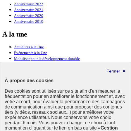
Anniversaire 2022
Anniversaire 2021
Anniversaire 2020
Anniversaire 2019
À la une
Actualités à la Une
Événements à la Une
Mobiliser pour le développement durable
Forum politique de haut niveau
Lettre d’information ODDyssée vers 2030
À propos des cookies
Ressources
Des cookies sont utilisés sur ce site afin d'en mesurer la
Ressources
fréquentation pour en améliorer le fonctionnement et, avec
votre accord, pour évaluer la performance des campagnes
La Méth’ODD
de communication ainsi que pour proposer des contenus
Gouvernement
tiers (vidéos, réseaux sociaux...) pour améliorer votre
expérience utilisateur. Nous conservons votre choix
Ce site propose l’information de référence concernant l’Agenda
pendant 6 mois. Vous pouvez changer ce choix à tout
2030 et la feuille de route de la France. Il valorise la mobilisation de
moment en cliquant sur le lien en bas du site «
Gestion