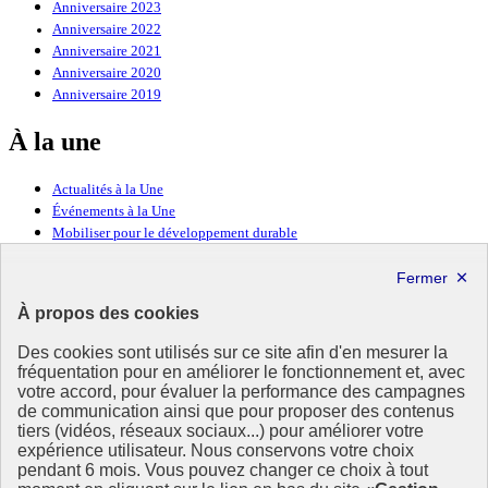
Anniversaire 2023
Anniversaire 2022
Anniversaire 2021
Anniversaire 2020
Anniversaire 2019
À la une
Actualités à la Une
Événements à la Une
Mobiliser pour le développement durable
Forum politique de haut niveau
Lettre d’information ODDyssée vers 2030
À propos des cookies
Ressources
Des cookies sont utilisés sur ce site afin d'en mesurer la
fréquentation pour en améliorer le fonctionnement et, avec
Ressources
votre accord, pour évaluer la performance des campagnes
La Méth’ODD
de communication ainsi que pour proposer des contenus
Gouvernement
tiers (vidéos, réseaux sociaux...) pour améliorer votre
expérience utilisateur. Nous conservons votre choix
Ce site propose l’information de référence concernant l’Agenda
pendant 6 mois. Vous pouvez changer ce choix à tout
2030 et la feuille de route de la France. Il valorise la mobilisation de