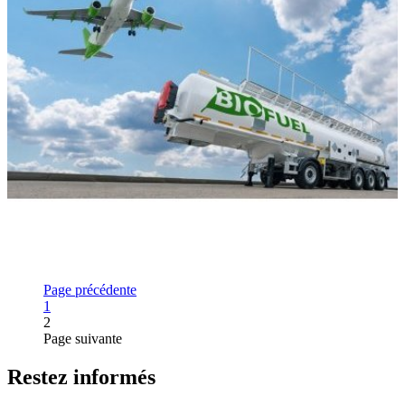
Page précédente
Page
1
2
Page suivante
Restez informés