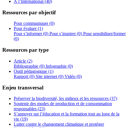
À l’International (40)
Ressources par objectif
Pour communiquer (0)
Pour évaluer (1)
Pour s’informer (0)
Pour s’inspirer (0)
Pour sensibiliser/former
(0)
Ressources par type
Article (2)
Bibliographie (0)
Infographie (0)
Outil pédagogique (1)
Rapport (0)
Site internet (0)
Vidéo (0)
Enjeu transversal
Préserver la biodiversité, les milieux et les ressources (37)
Soutenir des modes de production et de consommation
responsables (23)
S’appuyer sur l’éducation et la formation tout au long de la
vie (19)
Lutter contre le changement climatique et protéger