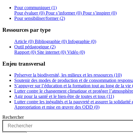
Pour communiquer (1)
Pour évaluer (0)
Pour s’informer (0)
Pour s’inspirer (0)
Pour sensibiliser/former (2)
Ressources par type
Article (0)
Bibliographie (0)
Infographie (0)
Outil pédagogique (2)
Rapport (0)
Site internet (0)
Vidéo (0)
Enjeu transversal
Préserver la biodiversité, les milieux et les ressources (10)
Soutenir des modes de production et de consommation responsa
S’appuyer sur l’éducation et la formation tout au long de la vie 
Lutter contre le changement climatique et protéger l’atmosphère
Agir pour la santé et le bien-être de toutes et tous (11)
Lutter contre les inégalités et la pauvreté et assurer la solidarité
Appropriation et mise en œuvre des ODD (0)
Rechercher