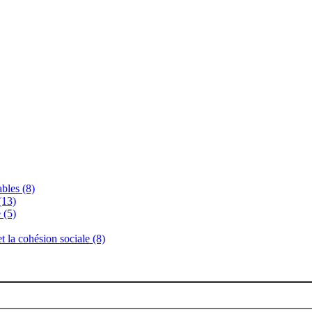
bles (8)
(13)
 (5)
 et la cohésion sociale (8)