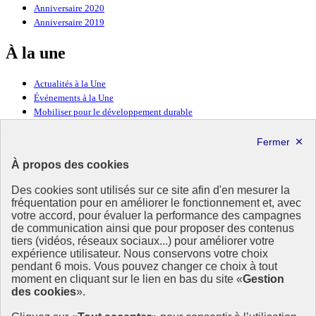
Anniversaire 2020
Anniversaire 2019
À la une
Actualités à la Une
Événements à la Une
Mobiliser pour le développement durable
Forum politique de haut niveau
Lettre d’information ODDyssée vers 2030
À propos des cookies
Ressources
Des cookies sont utilisés sur ce site afin d'en mesurer la
Ressources
fréquentation pour en améliorer le fonctionnement et, avec
votre accord, pour évaluer la performance des campagnes
La Méth’ODD
de communication ainsi que pour proposer des contenus
Gouvernement
tiers (vidéos, réseaux sociaux...) pour améliorer votre
expérience utilisateur. Nous conservons votre choix
Ce site propose l’information de référence concernant l’Agenda
pendant 6 mois. Vous pouvez changer ce choix à tout
2030 et la feuille de route de la France. Il valorise la mobilisation de
moment en cliquant sur le lien en bas du site «
Gestion
tous les acteurs.
des cookies
».
info.gouv.fr
- ouvre une nouvelle fenêtre