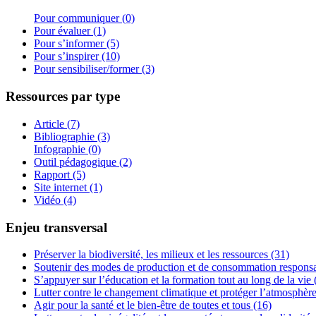
Pour communiquer (0)
Pour évaluer (1)
Pour s’informer (5)
Pour s’inspirer (10)
Pour sensibiliser/former (3)
Ressources par type
Article (7)
Bibliographie (3)
Infographie (0)
Outil pédagogique (2)
Rapport (5)
Site internet (1)
Vidéo (4)
Enjeu transversal
Préserver la biodiversité, les milieux et les ressources (31)
Soutenir des modes de production et de consommation responsa
S’appuyer sur l’éducation et la formation tout au long de la vie 
Lutter contre le changement climatique et protéger l’atmosphère
Agir pour la santé et le bien-être de toutes et tous (16)