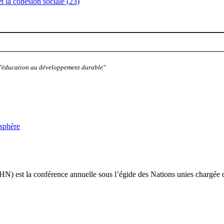
 et la cohésion sociale (23)
: "éducation au développement durable"
osphère
N) est la conférence annuelle sous l’égide des Nations unies chargée 