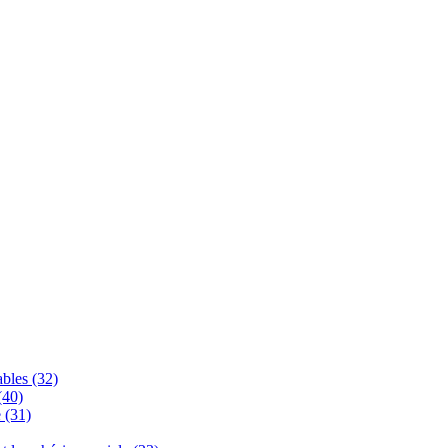
bles (32)
(40)
 (31)