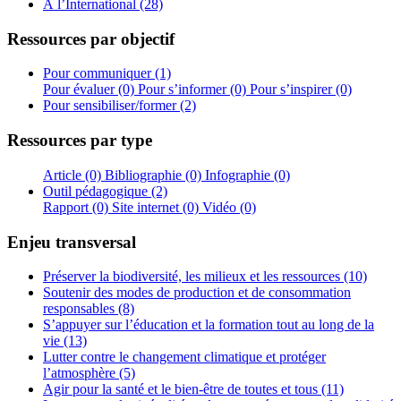
À l’International (28)
Ressources par objectif
Pour communiquer (1)
Pour évaluer (0)
Pour s’informer (0)
Pour s’inspirer (0)
Pour sensibiliser/former (2)
Ressources par type
Article (0)
Bibliographie (0)
Infographie (0)
Outil pédagogique (2)
Rapport (0)
Site internet (0)
Vidéo (0)
Enjeu transversal
Préserver la biodiversité, les milieux et les ressources (10)
Soutenir des modes de production et de consommation
responsables (8)
S’appuyer sur l’éducation et la formation tout au long de la
vie (13)
Lutter contre le changement climatique et protéger
l’atmosphère (5)
Agir pour la santé et le bien-être de toutes et tous (11)