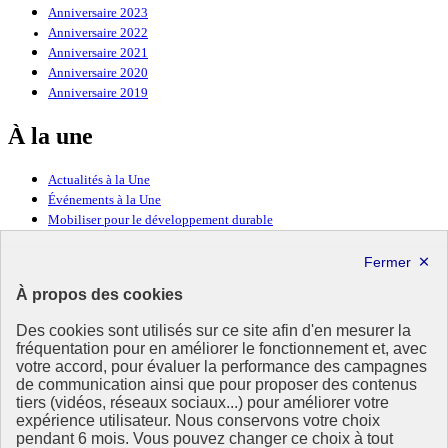
Anniversaire 2023
Anniversaire 2022
Anniversaire 2021
Anniversaire 2020
Anniversaire 2019
À la une
Actualités à la Une
Événements à la Une
Mobiliser pour le développement durable
Forum politique de haut niveau
Lettre d’information ODDyssée vers 2030
À propos des cookies
Ressources
Des cookies sont utilisés sur ce site afin d'en mesurer la
Ressources
fréquentation pour en améliorer le fonctionnement et, avec
votre accord, pour évaluer la performance des campagnes
La Méth’ODD
de communication ainsi que pour proposer des contenus
Gouvernement
tiers (vidéos, réseaux sociaux...) pour améliorer votre
expérience utilisateur. Nous conservons votre choix
Ce site propose l’information de référence concernant l’Agenda
pendant 6 mois. Vous pouvez changer ce choix à tout