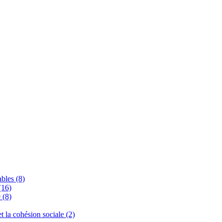
bles (8)
(16)
 (8)
 et la cohésion sociale (2)