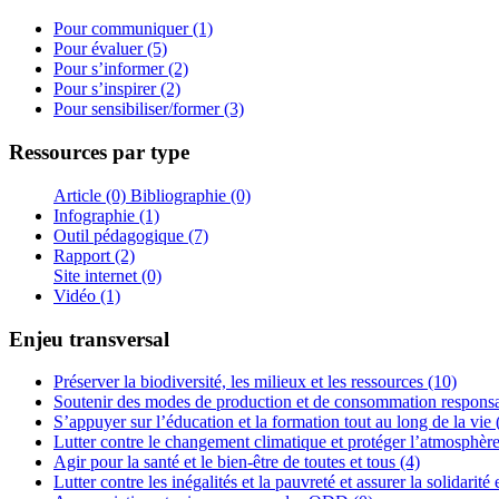
Pour communiquer (1)
Pour évaluer (5)
Pour s’informer (2)
Pour s’inspirer (2)
Pour sensibiliser/former (3)
Ressources par type
Article (0)
Bibliographie (0)
Infographie (1)
Outil pédagogique (7)
Rapport (2)
Site internet (0)
Vidéo (1)
Enjeu transversal
Préserver la biodiversité, les milieux et les ressources (10)
Soutenir des modes de production et de consommation responsa
S’appuyer sur l’éducation et la formation tout au long de la vie 
Lutter contre le changement climatique et protéger l’atmosphère
Agir pour la santé et le bien-être de toutes et tous (4)
Lutter contre les inégalités et la pauvreté et assurer la solidarité