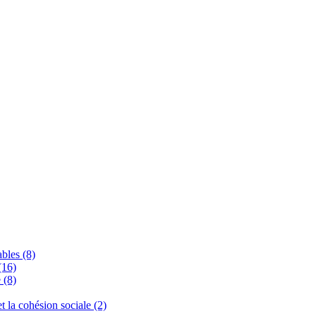
bles (8)
(16)
 (8)
 et la cohésion sociale (2)