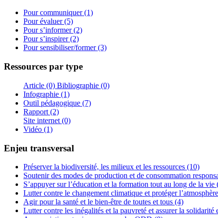
Pour communiquer (1)
Pour évaluer (5)
Pour s’informer (2)
Pour s’inspirer (2)
Pour sensibiliser/former (3)
Ressources par type
Article (0)
Bibliographie (0)
Infographie (1)
Outil pédagogique (7)
Rapport (2)
Site internet (0)
Vidéo (1)
Enjeu transversal
Préserver la biodiversité, les milieux et les ressources (10)
Soutenir des modes de production et de consommation responsa
S’appuyer sur l’éducation et la formation tout au long de la vie 
Lutter contre le changement climatique et protéger l’atmosphère
Agir pour la santé et le bien-être de toutes et tous (4)
Lutter contre les inégalités et la pauvreté et assurer la solidarité