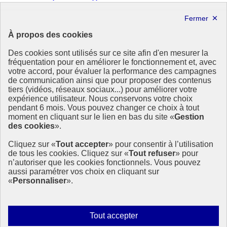
Forum politique de haut niveau
Lettre d’information ODDyssée vers 2030
À propos des cookies
Ressources
Des cookies sont utilisés sur ce site afin d'en mesurer la
fréquentation pour en améliorer le fonctionnement et, avec
Ressources
votre accord, pour évaluer la performance des campagnes
La Méth’ODD
de communication ainsi que pour proposer des contenus
Gouvernement
tiers (vidéos, réseaux sociaux...) pour améliorer votre
expérience utilisateur. Nous conservons votre choix
Ce site propose l’information de référence concernant l’Agenda
pendant 6 mois. Vous pouvez changer ce choix à tout
2030 et la feuille de route de la France. Il valorise la mobilisation de
moment en cliquant sur le lien en bas du site «
Gestion
tous les acteurs.
des cookies
».
info.gouv.fr
- ouvre une nouvelle fenêtre
Cliquez sur «
Tout accepter
» pour consentir à l’utilisation
service-public.fr
- ouvre une nouvelle fenêtre
de tous les cookies. Cliquez sur «
Tout refuser
» pour
legifrance.gouv.fr
- ouvre une nouvelle fenêtre
n’autoriser que les cookies fonctionnels. Vous pouvez
data.gouv.fr
- ouvre une nouvelle fenêtre
aussi paramétrer vos choix en cliquant sur
«
Personnaliser
».
Plan du site
Accessibilité
Mentions légales
Qui sommes-nous ?
Autoriser
Tout accepter
Aide