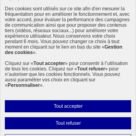
Ressources
Des cookies sont utilisés sur ce site afin d'en mesurer la
Ressources
fréquentation pour en améliorer le fonctionnement et, avec
votre accord, pour évaluer la performance des campagnes
La Méth’ODD
de communication ainsi que pour proposer des contenus
Gouvernement
tiers (vidéos, réseaux sociaux...) pour améliorer votre
expérience utilisateur. Nous conservons votre choix
Ce site propose l’information de référence concernant l’Agenda
pendant 6 mois. Vous pouvez changer ce choix à tout
2030 et la feuille de route de la France. Il valorise la mobilisation de
moment en cliquant sur le lien en bas du site «
Gestion
tous les acteurs.
des cookies
».
info.gouv.fr
- ouvre une nouvelle fenêtre
Cliquez sur «
Tout accepter
» pour consentir à l’utilisation
service-public.fr
- ouvre une nouvelle fenêtre
de tous les cookies. Cliquez sur «
Tout refuser
» pour
legifrance.gouv.fr
- ouvre une nouvelle fenêtre
n’autoriser que les cookies fonctionnels. Vous pouvez
data.gouv.fr
- ouvre une nouvelle fenêtre
aussi paramétrer vos choix en cliquant sur
«
Personnaliser
».
Plan du site
Accessibilité
Mentions légales
Qui sommes-nous ?
Autoriser
Tout accepter
Aide
tous
Contact
les
Gestion des cookies
Interdire
Tout refuser
Paramètres d’affichage
cookies
tous