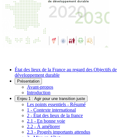
État des lieux de la France au regard des Objectifs de
développement durable
Présentation
Avant-propos
Introduction
Enjeu 1 : Agir pour une transition juste
Les points essentiels - Résumé
1 - Contexte international
2 - État des lieux de la france
2.1 - En bonne voie
2.2 - À améliorer
2.3 - Progrès importants attendus