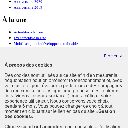
Anniversaire 2020
Anniversaire 2019
À la une
Actualités à la Une
Événements à la Une
Mobiliser pour le développement durable
Forum politique de haut niveau
Lettre d’information ODDyssée vers 2030
À propos des cookies
Ressources
Des cookies sont utilisés sur ce site afin d'en mesurer la
Ressources
fréquentation pour en améliorer le fonctionnement et, avec
votre accord, pour évaluer la performance des campagnes
La Méth’ODD
de communication ainsi que pour proposer des contenus
Gouvernement
tiers (vidéos, réseaux sociaux...) pour améliorer votre
expérience utilisateur. Nous conservons votre choix
Ce site propose l’information de référence concernant l’Agenda
pendant 6 mois. Vous pouvez changer ce choix à tout
2030 et la feuille de route de la France. Il valorise la mobilisation de
moment en cliquant sur le lien en bas du site «
Gestion
tous les acteurs.
des cookies
».
info.gouv.fr
- ouvre une nouvelle fenêtre
Cliquez sur «
Tout accepter
» pour consentir à l’utilisation