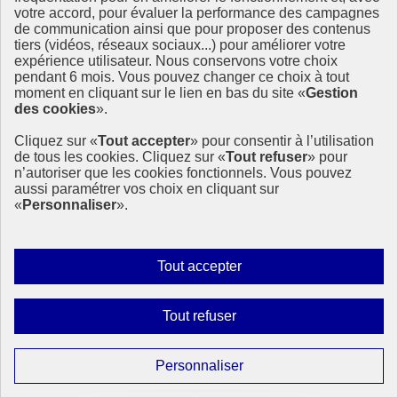
votre accord, pour évaluer la performance des campagnes
de communication ainsi que pour proposer des contenus
tiers (vidéos, réseaux sociaux...) pour améliorer votre
expérience utilisateur. Nous conservons votre choix
pendant 6 mois. Vous pouvez changer ce choix à tout
moment en cliquant sur le lien en bas du site «
Gestion
des cookies
».
Cliquez sur «
Tout accepter
» pour consentir à l’utilisation
de tous les cookies. Cliquez sur «
Tout refuser
» pour
n’autoriser que les cookies fonctionnels. Vous pouvez
aussi paramétrer vos choix en cliquant sur
«
Personnaliser
».
Les universités européennes se mobilisent pour la
SEDD !
Autoriser
Tout accepter
tous
L’enseignement supérieur s’engage dans le développement durable :
les
l’université de Rouen Normandie prépare la 2ème édition du
Interdire
Tout refuser
Symposium Européen d’INGENIUM. Kesako ?
cookies
tous
3 juin 2022 - En Europe
les
Paramétrer
Personnaliser
cookies
les