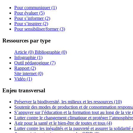
Pour communiquer (1)
Pour évaluer (5)
Pour s’informer (2)
Pour s’inspirer (2)
Pour sensibiliser/former (3)
Ressources par type
Article (0)
Bibliographie (0)
Infographie (1)
Outil pédagogique (7)
Rapport (2)
Site internet (0)
Vidéo (1)
Enjeu transversal
Préserver la biodiversité, les milieux et les ressources (10)
Soutenir des modes de production et de consommation responsa
S’appuyer sur l’éducation et la formation tout au long de la vie 
Lutter contre le changement climatique et protéger l’atmosphère
Agir pour la santé et le bien-être de toutes et tous (4)
Lutter contre les inégalités et la pauvreté et assurer la solidarité