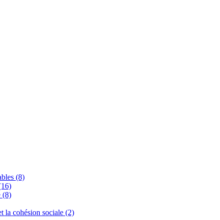
bles (8)
(16)
 (8)
 et la cohésion sociale (2)