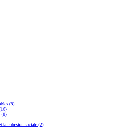
bles (8)
(16)
 (8)
 et la cohésion sociale (2)