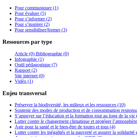
Pour communiquer (1)
Pour évaluer (5)
Pour s’informer (2)
Pour s’inspirer (2)
Pour sensibiliser/former (3)
Ressources par type
Article (0)
Bibliographie (0)
Infographie (1)
Outil pédagogique (7)
Rapport (2)
Site internet (0)
Vidéo (1)
Enjeu transversal
Préserver la biodiversité, les milieux et les ressources (10)
Soutenir des modes de production et de consommation responsa
S’appuyer sur l’éducation et la formation tout au long de la vie 
Lutter contre le changement climatique et protéger l’atmosphère
Agir pour la santé et le bien-être de toutes et tous (4)
Lutter contre les inégalités et la pauvreté et assurer la solidarité