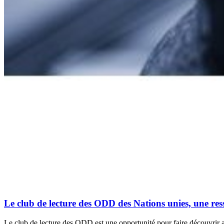
Le club de lecture des ODD des Nations unies, une ress
Le club de lecture des ODD est une opportunité pour faire découvrir 