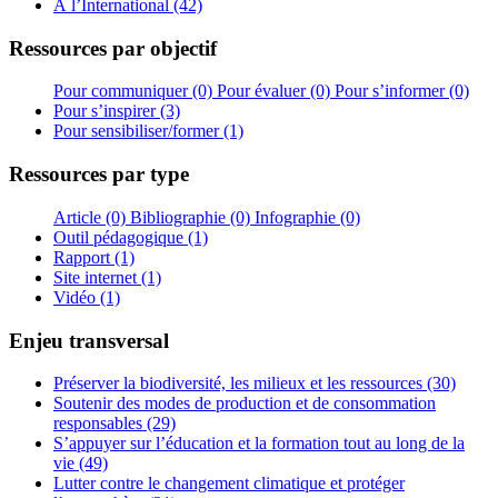
À l’International (42)
Ressources par objectif
Pour communiquer (0)
Pour évaluer (0)
Pour s’informer (0)
Pour s’inspirer (3)
Pour sensibiliser/former (1)
Ressources par type
Article (0)
Bibliographie (0)
Infographie (0)
Outil pédagogique (1)
Rapport (1)
Site internet (1)
Vidéo (1)
Enjeu transversal
Préserver la biodiversité, les milieux et les ressources (30)
Soutenir des modes de production et de consommation
responsables (29)
S’appuyer sur l’éducation et la formation tout au long de la
vie (49)
Lutter contre le changement climatique et protéger