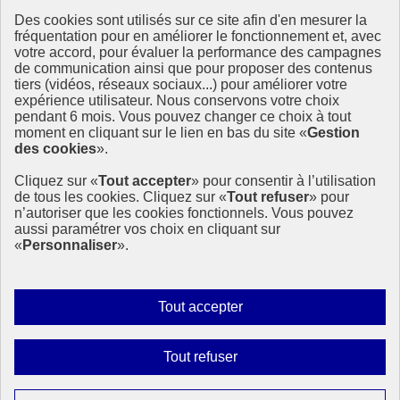
Des cookies sont utilisés sur ce site afin d'en mesurer la
Ressources
fréquentation pour en améliorer le fonctionnement et, avec
votre accord, pour évaluer la performance des campagnes
La Méth’ODD
de communication ainsi que pour proposer des contenus
Gouvernement
tiers (vidéos, réseaux sociaux...) pour améliorer votre
expérience utilisateur. Nous conservons votre choix
Ce site propose l’information de référence concernant l’Agenda
pendant 6 mois. Vous pouvez changer ce choix à tout
2030 et la feuille de route de la France. Il valorise la mobilisation de
moment en cliquant sur le lien en bas du site «
Gestion
tous les acteurs.
des cookies
».
info.gouv.fr
- ouvre une nouvelle fenêtre
Cliquez sur «
Tout accepter
» pour consentir à l’utilisation
service-public.fr
- ouvre une nouvelle fenêtre
de tous les cookies. Cliquez sur «
Tout refuser
» pour
legifrance.gouv.fr
- ouvre une nouvelle fenêtre
n’autoriser que les cookies fonctionnels. Vous pouvez
data.gouv.fr
- ouvre une nouvelle fenêtre
aussi paramétrer vos choix en cliquant sur
«
Personnaliser
».
Plan du site
Accessibilité
Mentions légales
Qui sommes-nous ?
Autoriser
Tout accepter
Aide
tous
Contact
les
Gestion des cookies
Interdire
Tout refuser
Paramètres d’affichage
cookies
tous
les