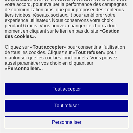
votre accord, pour évaluer la performance des campagnes
de communication ainsi que pour proposer des contenus
tiers (vidéos, réseaux sociaux...) pour améliorer votre
expérience utilisateur. Nous conservons votre choix
pendant 6 mois. Vous pouvez changer ce choix à tout
moment en cliquant sur le lien en bas du site «
Gestion
des cookies
».
Cliquez sur «
Tout accepter
» pour consentir à l’utilisation
de tous les cookies. Cliquez sur «
Tout refuser
» pour
n’autoriser que les cookies fonctionnels. Vous pouvez
aussi paramétrer vos choix en cliquant sur
«
Personnaliser
».
Autoriser
Tout accepter
Un nouveau cap territorial pour le Comité 21
tous
Après l’ouverture de nouveaux établissements en 2026, le Comité
les
Interdire
Tout refuser
21 poursuit son développement avec un objectif clair : étendre son
cookies
tous
action en outre-mer d’ici 2027 et accompagner la transition
écologique sur l’ensemble des territoires.
les
Paramétrer
Personnaliser
cookies
16 avril 2026 - En France
les