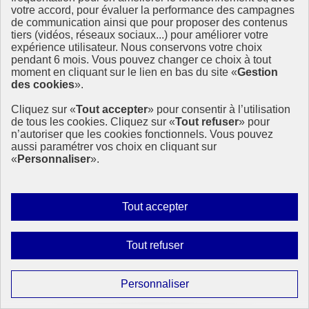
votre accord, pour évaluer la performance des campagnes
« Tout seul on va plus vite, ensemble on va plus loin » est toujours
de communication ainsi que pour proposer des contenus
aussi vrai !
tiers (vidéos, réseaux sociaux...) pour améliorer votre
expérience utilisateur. Nous conservons votre choix
24 juin 2021 - En Europe
pendant 6 mois. Vous pouvez changer ce choix à tout
moment en cliquant sur le lien en bas du site «
Gestion
des cookies
».
Cliquez sur «
Tout accepter
» pour consentir à l’utilisation
de tous les cookies. Cliquez sur «
Tout refuser
» pour
n’autoriser que les cookies fonctionnels. Vous pouvez
aussi paramétrer vos choix en cliquant sur
«
Personnaliser
».
Autoriser
Tout accepter
tous
les
Interdire
Tout refuser
cookies
tous
les
Paramétrer
Personnaliser
cookies
les