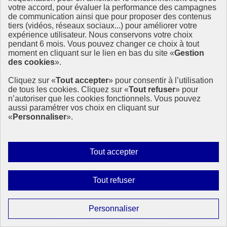
votre accord, pour évaluer la performance des campagnes
Dans un contexte d’urgence écologique, le Volontariat international
de communication ainsi que pour proposer des contenus
d’échange et de solidarité (V.I.E.S.) apparaît comme un outil concret
tiers (vidéos, réseaux sociaux...) pour améliorer votre
et porteur de solutions. Une étude menée par France Volontaires,
expérience utilisateur. Nous conservons votre choix
avec le soutien du ministère de l’Europe et (…)
pendant 6 mois. Vous pouvez changer ce choix à tout
moment en cliquant sur le lien en bas du site «
Gestion
21 juillet 2025 - À l’International - En France
des cookies
».
Cliquez sur «
Tout accepter
» pour consentir à l’utilisation
de tous les cookies. Cliquez sur «
Tout refuser
» pour
n’autoriser que les cookies fonctionnels. Vous pouvez
aussi paramétrer vos choix en cliquant sur
«
Personnaliser
».
Autoriser
Tout accepter
tous
les
Interdire
Tout refuser
cookies
tous
les
Paramétrer
Personnaliser
cookies
les