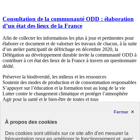
Consultation de la communauté ODD : élaboration
d’un état des lieux de la France
Afin de collecter les informations les plus à jour et pertinentes pour
élaborer ce document et de valoriser les travaux de chacun, à la suite
d’un atelier participatif de défrichage en décembre 2020, la
Délégation au développement durable invite la communauté ODD à
contribuer à cet état des lieux de la France à travers un questionnaire
dédié.
Préserver la biodiversité, les milieux et les ressources
Soutenir des modes de production et de consommation responsables
S’appuyer sur l’éducation et la formation tout au long de la vie
Lutter contre le changement climatique et protéger l’atmosphère
Agir pour la santé et le bien-être de toutes et tous
Lutter contre les inégalités et la pauvreté et assurer la solidarité et la
cohésion sociale
28 janvier 2021 - En France
À propos des cookies
Des cookies sont utilisés sur ce site afin d'en mesurer la
fréquentation pour en améliorer le fonctionnement et, avec