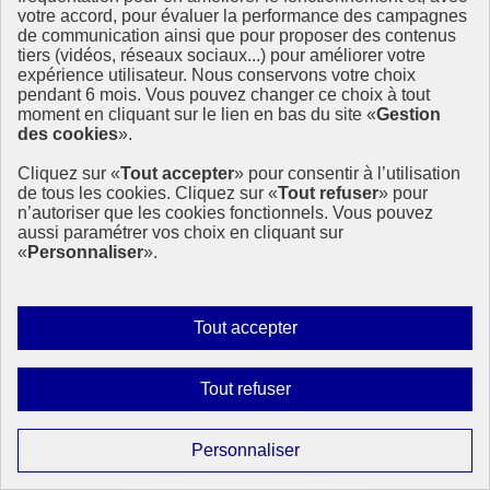
votre accord, pour évaluer la performance des campagnes
de communication ainsi que pour proposer des contenus
tiers (vidéos, réseaux sociaux...) pour améliorer votre
expérience utilisateur. Nous conservons votre choix
pendant 6 mois. Vous pouvez changer ce choix à tout
moment en cliquant sur le lien en bas du site «
Gestion
des cookies
».
Cliquez sur «
Tout accepter
» pour consentir à l’utilisation
de tous les cookies. Cliquez sur «
Tout refuser
» pour
n’autoriser que les cookies fonctionnels. Vous pouvez
aussi paramétrer vos choix en cliquant sur
«
Personnaliser
».
Autoriser
Tout accepter
tous
les
Interdire
Tout refuser
cookies
tous
les
Paramétrer
Personnaliser
cookies
Restez informés
les