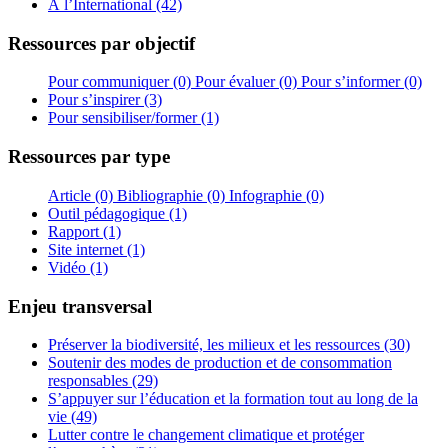
À l’International (42)
Ressources par objectif
Pour communiquer (0)
Pour évaluer (0)
Pour s’informer (0)
Pour s’inspirer (3)
Pour sensibiliser/former (1)
Ressources par type
Article (0)
Bibliographie (0)
Infographie (0)
Outil pédagogique (1)
Rapport (1)
Site internet (1)
Vidéo (1)
Enjeu transversal
Préserver la biodiversité, les milieux et les ressources (30)
Soutenir des modes de production et de consommation
responsables (29)
S’appuyer sur l’éducation et la formation tout au long de la
vie (49)
Lutter contre le changement climatique et protéger