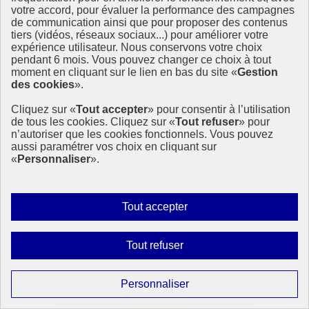
votre accord, pour évaluer la performance des campagnes
de communication ainsi que pour proposer des contenus
tiers (vidéos, réseaux sociaux...) pour améliorer votre
expérience utilisateur. Nous conservons votre choix
pendant 6 mois. Vous pouvez changer ce choix à tout
moment en cliquant sur le lien en bas du site «
Gestion
des cookies
».
Cliquez sur «
Tout accepter
» pour consentir à l’utilisation
de tous les cookies. Cliquez sur «
Tout refuser
» pour
Vers un avenir énergétique propre : comprendre la
n’autoriser que les cookies fonctionnels. Vous pouvez
Journée internationale des énergies propres
aussi paramétrer vos choix en cliquant sur
«
Personnaliser
».
À l’occasion de la Journée internationale des énergies propres, les
Nations Unies rappellent que l’accès à une énergie fiable, abordable
et durable est un levier essentiel pour réduire les inégalités et
protéger la planète.
Autoriser
Tout accepter
tous
29 janvier 2026 - À l’International
les
Interdire
Tout refuser
cookies
tous
les
Paramétrer
Personnaliser
cookies
les