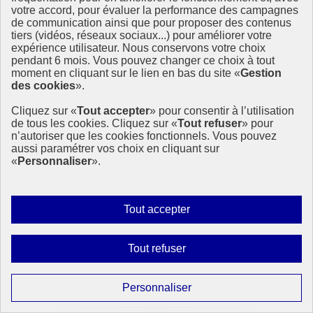
votre accord, pour évaluer la performance des campagnes
de communication ainsi que pour proposer des contenus
tiers (vidéos, réseaux sociaux...) pour améliorer votre
expérience utilisateur. Nous conservons votre choix
pendant 6 mois. Vous pouvez changer ce choix à tout
moment en cliquant sur le lien en bas du site «
Gestion
des cookies
».
Cliquez sur «
Tout accepter
» pour consentir à l’utilisation
de tous les cookies. Cliquez sur «
Tout refuser
» pour
Vers un avenir énergétique propre : comprendre la
n’autoriser que les cookies fonctionnels. Vous pouvez
Journée internationale des énergies propres
aussi paramétrer vos choix en cliquant sur
«
Personnaliser
».
À l’occasion de la Journée internationale des énergies propres, les
Nations Unies rappellent que l’accès à une énergie fiable, abordable
et durable est un levier essentiel pour réduire les inégalités et
protéger la planète.
Autoriser
Tout accepter
tous
29 janvier 2026 - À l’International
les
Interdire
Tout refuser
cookies
tous
les
Paramétrer
Personnaliser
cookies
les