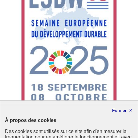
Un webinaire pour passer à l’action : rendez-vous le
À propos des cookies
12 juin pour rejoindre la dynamique de la SEDD
2025
Des cookies sont utilisés sur ce site afin d'en mesurer la
fréquentation pour en améliorer le fonctionnement et, avec