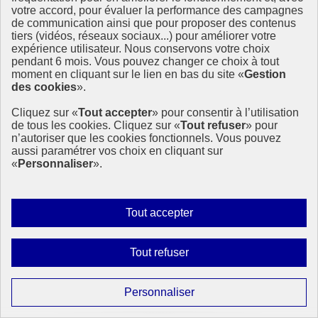
votre accord, pour évaluer la performance des campagnes
Vous souhaitez inscrire un projet à la SEDD 2025 ou en savoir plus
de communication ainsi que pour proposer des contenus
sur cette initiative européenne ? Ne manquez pas le webinaire du 12
tiers (vidéos, réseaux sociaux...) pour améliorer votre
juin à 13h30, conçu pour vous guider pas à pas dans votre démarche
expérience utilisateur. Nous conservons votre choix
et vous inspirer grâce à des témoignages concrets.
pendant 6 mois. Vous pouvez changer ce choix à tout
moment en cliquant sur le lien en bas du site «
Gestion
21 mai 2025 - En France
des cookies
».
Cliquez sur «
Tout accepter
» pour consentir à l’utilisation
de tous les cookies. Cliquez sur «
Tout refuser
» pour
n’autoriser que les cookies fonctionnels. Vous pouvez
aussi paramétrer vos choix en cliquant sur
«
Personnaliser
».
Autoriser
Tout accepter
tous
les
Interdire
Tout refuser
cookies
tous
les
Paramétrer
Personnaliser
cookies
les