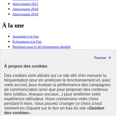
Anniversaire 2021
Anniversaire 2020
Anniversaire 2019
À la une
Actualités à la Une
Événements à la Une
Mobiliser pour le développement durable
Forum politique de haut niveau
Lettre d’information ODDyssée vers 2030
À propos des cookies
Ressources
Des cookies sont utilisés sur ce site afin d'en mesurer la
fréquentation pour en améliorer le fonctionnement et, avec
Ressources
votre accord, pour évaluer la performance des campagnes
La Méth’ODD
de communication ainsi que pour proposer des contenus
Gouvernement
tiers (vidéos, réseaux sociaux...) pour améliorer votre
expérience utilisateur. Nous conservons votre choix
Ce site propose l’information de référence concernant l’Agenda
pendant 6 mois. Vous pouvez changer ce choix à tout
2030 et la feuille de route de la France. Il valorise la mobilisation de
moment en cliquant sur le lien en bas du site «
Gestion
tous les acteurs.
des cookies
».