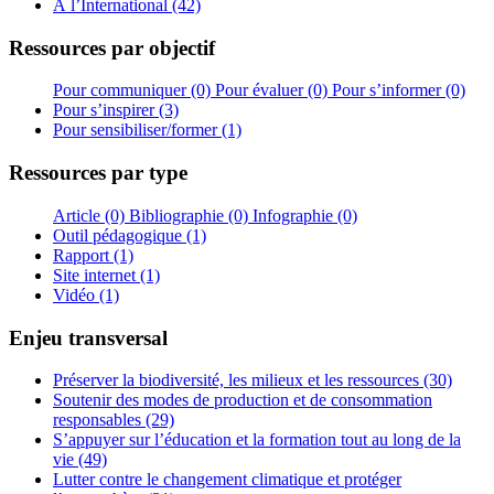
À l’International (42)
Ressources par objectif
Pour communiquer (0)
Pour évaluer (0)
Pour s’informer (0)
Pour s’inspirer (3)
Pour sensibiliser/former (1)
Ressources par type
Article (0)
Bibliographie (0)
Infographie (0)
Outil pédagogique (1)
Rapport (1)
Site internet (1)
Vidéo (1)
Enjeu transversal
Préserver la biodiversité, les milieux et les ressources (30)
Soutenir des modes de production et de consommation
responsables (29)
S’appuyer sur l’éducation et la formation tout au long de la
vie (49)
Lutter contre le changement climatique et protéger