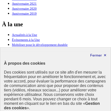
Anniversaire 2021
Anniversaire 2020
Anniversaire 2019
À la une
Actualités à la Une
Événements à la Une
Mobiliser pour le développement durable
Forum politique de haut niveau
Lettre d’information ODDyssée vers 2030
À propos des cookies
Ressources
Des cookies sont utilisés sur ce site afin d'en mesurer la
fréquentation pour en améliorer le fonctionnement et, avec
Ressources
votre accord, pour évaluer la performance des campagnes
La Méth’ODD
de communication ainsi que pour proposer des contenus
Gouvernement
tiers (vidéos, réseaux sociaux...) pour améliorer votre
expérience utilisateur. Nous conservons votre choix
Ce site propose l’information de référence concernant l’Agenda
pendant 6 mois. Vous pouvez changer ce choix à tout
2030 et la feuille de route de la France. Il valorise la mobilisation de
moment en cliquant sur le lien en bas du site «
Gestion
tous les acteurs.
des cookies
».