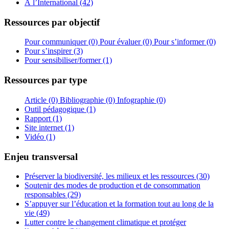
À l’International (42)
Ressources par objectif
Pour communiquer (0)
Pour évaluer (0)
Pour s’informer (0)
Pour s’inspirer (3)
Pour sensibiliser/former (1)
Ressources par type
Article (0)
Bibliographie (0)
Infographie (0)
Outil pédagogique (1)
Rapport (1)
Site internet (1)
Vidéo (1)
Enjeu transversal
Préserver la biodiversité, les milieux et les ressources (30)
Soutenir des modes de production et de consommation
responsables (29)
S’appuyer sur l’éducation et la formation tout au long de la
vie (49)
Lutter contre le changement climatique et protéger