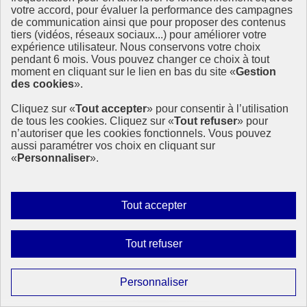
7 juillet 2021 - À l’International
votre accord, pour évaluer la performance des campagnes
de communication ainsi que pour proposer des contenus
tiers (vidéos, réseaux sociaux...) pour améliorer votre
expérience utilisateur. Nous conservons votre choix
pendant 6 mois. Vous pouvez changer ce choix à tout
moment en cliquant sur le lien en bas du site «
Gestion
des cookies
».
Cliquez sur «
Tout accepter
» pour consentir à l’utilisation
de tous les cookies. Cliquez sur «
Tout refuser
» pour
n’autoriser que les cookies fonctionnels. Vous pouvez
aussi paramétrer vos choix en cliquant sur
«
Personnaliser
».
Autoriser
Tout accepter
tous
les
Interdire
Tout refuser
cookies
tous
les
Paramétrer
Personnaliser
cookies
les