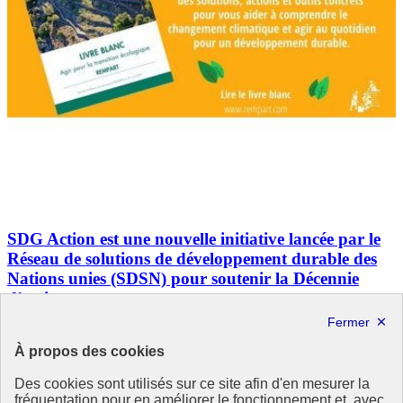
SDG Action est une nouvelle initiative lancée par le
Réseau de solutions de développement durable des
Nations unies (SDSN) pour soutenir la Décennie
d’action
En partenariat avec Witan Media, cette nouvelle initiative du SDSN
servira de forum aux membres du réseau mondial afin de partager
À propos des cookies
leurs avancées scientifiques et technologiques avec un public plus
large et développer de nouveaux partenariats. (…)
Des cookies sont utilisés sur ce site afin d'en mesurer la
fréquentation pour en améliorer le fonctionnement et, avec