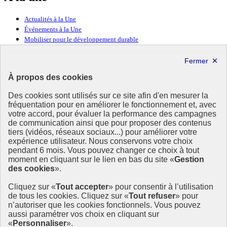
Actualités à la Une
Événements à la Une
Mobiliser pour le développement durable
Forum politique de haut niveau
Lettre d’information ODDyssée vers 2030
À propos des cookies
Ressources
Des cookies sont utilisés sur ce site afin d'en mesurer la
Ressources
fréquentation pour en améliorer le fonctionnement et, avec
votre accord, pour évaluer la performance des campagnes
La Méth’ODD
de communication ainsi que pour proposer des contenus
Gouvernement
tiers (vidéos, réseaux sociaux...) pour améliorer votre
expérience utilisateur. Nous conservons votre choix
Ce site propose l’information de référence concernant l’Agenda
pendant 6 mois. Vous pouvez changer ce choix à tout
2030 et la feuille de route de la France. Il valorise la mobilisation de
moment en cliquant sur le lien en bas du site «
Gestion
tous les acteurs.
des cookies
».
info.gouv.fr
- ouvre une nouvelle fenêtre
Cliquez sur «
Tout accepter
» pour consentir à l’utilisation
service-public.fr
- ouvre une nouvelle fenêtre
de tous les cookies. Cliquez sur «
Tout refuser
» pour
legifrance.gouv.fr
- ouvre une nouvelle fenêtre
n’autoriser que les cookies fonctionnels. Vous pouvez
data.gouv.fr
- ouvre une nouvelle fenêtre
aussi paramétrer vos choix en cliquant sur
«
Personnaliser
».