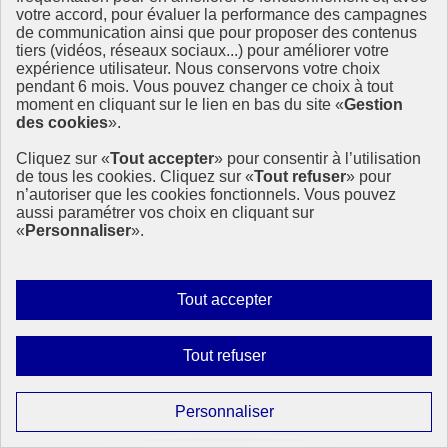
votre accord, pour évaluer la performance des campagnes
de communication ainsi que pour proposer des contenus
tiers (vidéos, réseaux sociaux...) pour améliorer votre
expérience utilisateur. Nous conservons votre choix
pendant 6 mois. Vous pouvez changer ce choix à tout
moment en cliquant sur le lien en bas du site «
Gestion
Lancement du Forum politique de haut niveau pour
des cookies
».
le développement durable 2024
Cliquez sur «
Tout accepter
» pour consentir à l’utilisation
Ouverture du Forum politique de haut niveau des Nations Unies
de tous les cookies. Cliquez sur «
Tout refuser
» pour
(FPHN) 2024 aux Nations unies à New York sous le thème
n’autoriser que les cookies fonctionnels. Vous pouvez
"Renforcer le Programme de développement durable à l’horizon
aussi paramétrer vos choix en cliquant sur
2030 et éradiquer la pauvreté en période de crises multiples : La
«
Personnaliser
».
mise en œuvre efficace de solutions durables, résilientes et
innovantes".
8 juillet 2024 - À l’International
Autoriser
Tout accepter
tous
les
Interdire
Tout refuser
cookies
tous
les
Paramétrer
Personnaliser
cookies
les